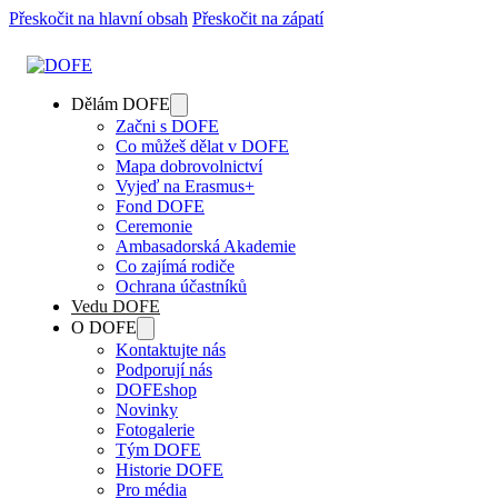
Přeskočit na hlavní obsah
Přeskočit na zápatí
Dělám DOFE
Začni s DOFE
Co můžeš dělat v DOFE
Mapa dobrovolnictví
Vyjeď na Erasmus+
Fond DOFE
Ceremonie
Ambasadorská Akademie
Co zajímá rodiče
Ochrana účastníků
Vedu DOFE
O DOFE
Kontaktujte nás
Podporují nás
DOFEshop
Novinky
Fotogalerie
Tým DOFE
Historie DOFE
Pro média