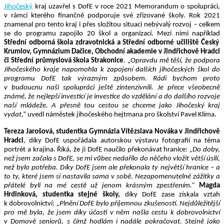
Jihočeský
kraj uzavřel s
DofE
v roce 2021 Memorandum o spolupráci,
v rámci kterého finančně podporuje své zřizované školy. Rok 2021
znamenal pro tento kraj i přes složitou situaci nebývalý rozvoj
–
celkem
se do programu zapojilo 20 škol a organizací. Mezi nimi například
Střední odborná škola zdravotnická a Střední odborné učiliště Český
Krumlov, Gymnázium Dačice, Obchodní akademie v Jindřichově Hradci
či Střední průmyslová škola Strakonice
.
„
Opravdu mě těší, že podpora
Jihočeského kraje napomohla k zapojení dalších jihočeských škol do
programu DofE tak výrazným způsobem. Rádi bychom proto
v budoucnu naši spolupráci ještě zintenzivnili. Je přece všeobecně
známé, že nejlepší investicí je investice do vzdělání a do dalšího rozvoje
naší mládeže. A přesně tou cestou se chceme jako Jihočeský kraj
vydat
,“ uvedl náměstek jihočeského hejtmana pro školství Pavel Klíma.
Tereza Jarošová, studentka Gymnázia Vítězslava Nováka v Jindřichově
Hradci
, díky DofE uspořádala autorskou výstavu fotografií na téma
portrét a krajina. Říká, že ji DofE naučilo překonávat hranice:
„Do doby,
než jsem začala s DofE, se mi vůbec nedařilo do něčeho vložit větší úsilí,
než bylo potřeba. Díky DofE jsem ale překonala ty největší hranice – a
to ty, které jsem si nastavila sama v sobě. Nezapomenutelné zážitky a
přátelé byli na mé cestě už jenom krásným zpestřením.
“
Magda
Hrdinková, studentka stejné školy,
díky DofE zase získala vztah
k dobrovolnictví:
„Plnění DofE bylo příjemnou zkušeností. Nejdůležitější
pro mě byla, že jsem díky účasti v něm našla cestu k dobrovolnictví
v Domově seniorů, s čímž hodlám i nadále pokračovat. Stejně jako