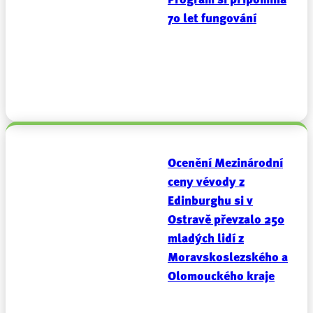
Program si připomíná
70 let fungování
Ocenění Mezinárodní
ceny vévody z
Edinburghu si v
Ostravě převzalo 250
mladých lidí z
Moravskoslezského a
Olomouckého kraje