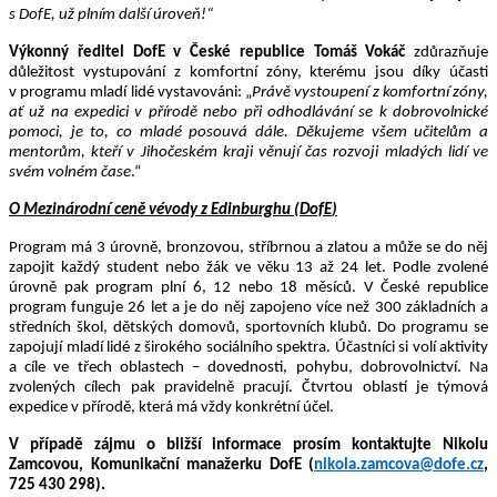
s DofE, už plním další úroveň!
“
Výkonný ředitel DofE v České republice Tomáš Vokáč
zdůrazňuje
důležitost vystupování z komfortní zóny, kterému jsou díky účasti
v programu mladí lidé vystavováni: „
Právě vystoupení z komfortní zóny,
ať už na expedici v přírodě nebo při odhodlávání se k dobrovolnické
pomoci, je to, co mladé posouvá dále. Děkujeme všem učitelům a
mentorům, kteří v Jihočeském kraji věnují čas rozvoji mladých lidí ve
svém volném čase
.“
O Mezinárodní ceně vévody z Edinburghu (
DofE
)
Program má 3 úrovně, bronzovou, stříbrnou a zlatou a může se do něj
zapojit každý student nebo žák ve věku 13
až 24 let
. Podle zvolené
úrovně pak program plní 6, 12 nebo 18 měsíců.
V České republice
program funguje 26 let a je do něj zapojeno více než 300 základních a
středních škol, dětských domovů, sportovních klubů. Do programu se
zapojují mladí lidé z širokého sociálního spektra. Účastníci si volí aktivity
a cíle ve třech oblastech – dovednosti, pohybu, dobrovolnictví. Na
zvolených cílech pak pravidelně pracují. Čtvrtou oblastí je týmová
expedice v přírodě, která má vždy konkrétní účel.
V případě zájmu o bližší informace prosím kontaktujte Nikolu
Zamcovou, Komunikační manažerku DofE (
nikola.zamcova@dofe.cz
,
725 430 298).