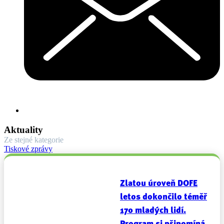
Aktuality
Ze stejné kategorie
Tiskové zprávy
Zlatou úroveň DOFE
letos dokončilo téměř
170 mladých lidí.