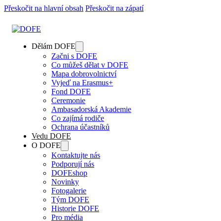
Přeskočit na hlavní obsah
Přeskočit na zápatí
Dělám DOFE
Začni s DOFE
Co můžeš dělat v DOFE
Mapa dobrovolnictví
Vyjeď na Erasmus+
Fond DOFE
Ceremonie
Ambasadorská Akademie
Co zajímá rodiče
Ochrana účastníků
Vedu DOFE
O DOFE
Kontaktujte nás
Podporují nás
DOFEshop
Novinky
Fotogalerie
Tým DOFE
Historie DOFE
Pro média