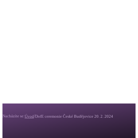
/
Nacházíte se:
Úvod
DofE ceremonie České Budějovice 20. 2. 2024