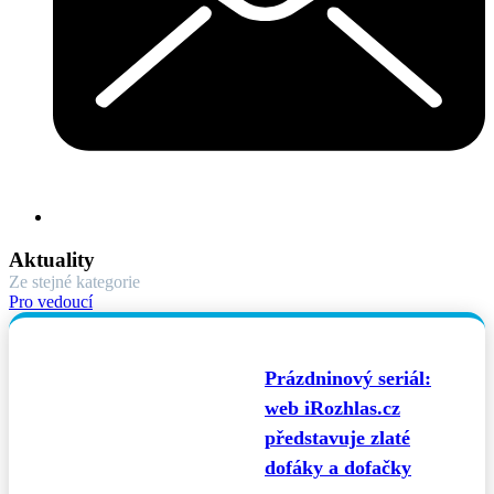
Aktuality
Ze stejné kategorie
Pro vedoucí
Prázdninový seriál:
web iRozhlas.cz
představuje zlaté
dofáky a dofačky