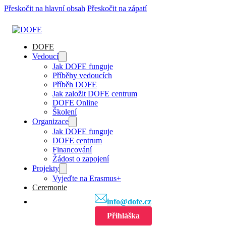
Přeskočit na hlavní obsah
Přeskočit na zápatí
DOFE
Vedoucí
Jak DOFE funguje
Příběhy vedoucích
Příběh DOFE
Jak založit DOFE centrum
DOFE Online
Školení
Organizace
Jak DOFE funguje
DOFE centrum
Financování
Žádost o zapojení
Projekty
Vyjeďte na Erasmus+
Ceremonie
info@dofe.cz
Přihláška