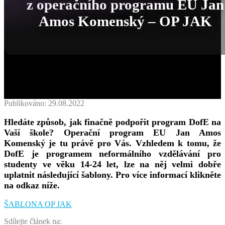
z operačního programu EU Jan
Amos Komenský – OP JAK
Publikováno: 29.08.2022
Hledáte způsob, jak finačně podpořit program DofE na
Vaší škole? Operační program EU Jan Amos
Komenský je tu právě pro Vás. Vzhledem k tomu, že
DofE je programem neformálního vzdělávání pro
studenty ve věku 14-24 let, lze na něj velmi dobře
uplatnit následující šablony. Pro více informací klikněte
na odkaz níže.
ŠABLONA OP JAK
Sdílejte článek na: