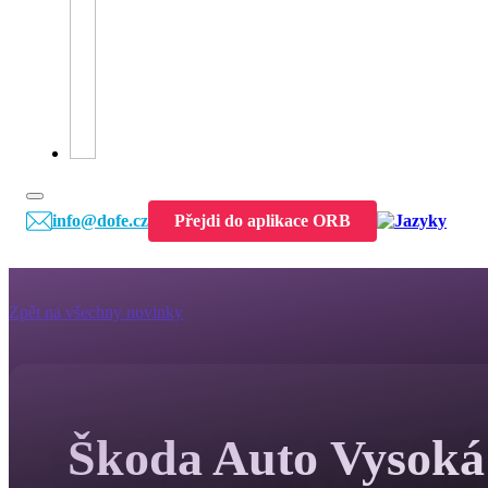
info@dofe.cz
Přejdi do aplikace ORB
Zpět na všechny novinky
Škoda Auto Vysoká 