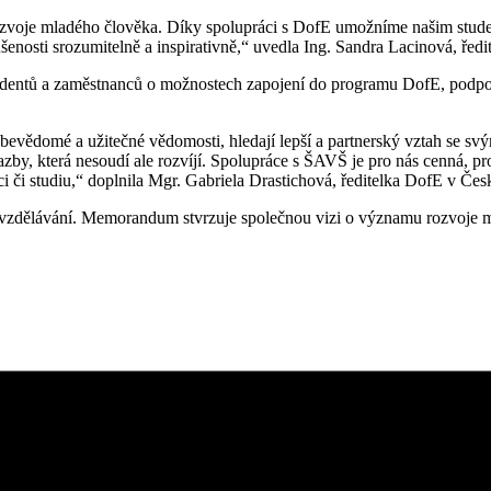
zvoje mladého člověka. Díky spolupráci s DofE umožníme našim studen
ušenosti srozumitelně a inspirativně,“ uvedla Ing. Sandra Lacinová, řed
studentů a zaměstnanců o možnostech zapojení do programu DofE, podp
sebevědomé a užitečné vědomosti, hledají lepší a partnerský vztah se sv
zby, která nesoudí ale rozvíjí. Spolupráce s ŠAVŠ je pro nás cenná, p
i či studiu,“ doplnila Mgr. Gabriela Drastichová, ředitelka DofE v Čes
 vzdělávání. Memorandum stvrzuje společnou vizi o významu rozvoje m