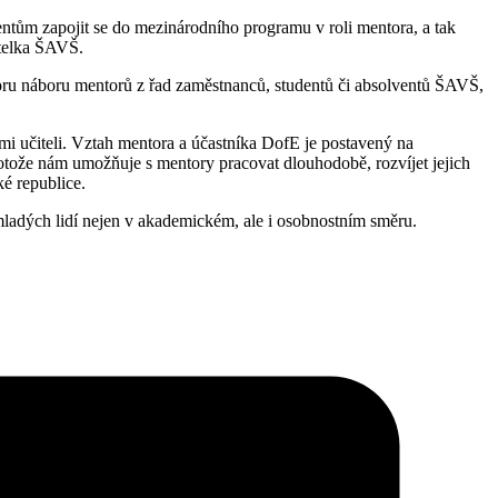
tům zapojit se do mezinárodního programu v roli mentora, a tak
itelka ŠAVŠ.
oru náboru mentorů z řad zaměstnanců, studentů či absolventů ŠAVŠ,
ými učiteli. Vztah mentora a účastníka DofE je postavený na
rotože nám umožňuje s mentory pracovat dlouhodobě, rozvíjet jejich
ké republice.
ladých lidí nejen v akademickém, ale i osobnostním směru.