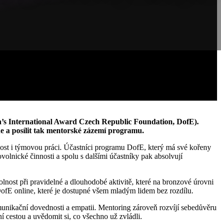
s International Award Czech Republic Foundation, DofE).
 a posílit tak mentorské zázemí programu.
nost i týmovou práci. Účastníci programu DofE, který má své kořeny
ovolnické činnosti a spolu s dalšími účastníky pak absolvují
dolnost při pravidelné a dlouhodobé aktivitě, které na bronzové úrovni
DofE online, které je dostupné všem mladým lidem bez rozdílu.
omunikační dovednosti a empatii. Mentoring zároveň rozvíjí sebedůvěru
í cestou a uvědomit si, co všechno už zvládli.