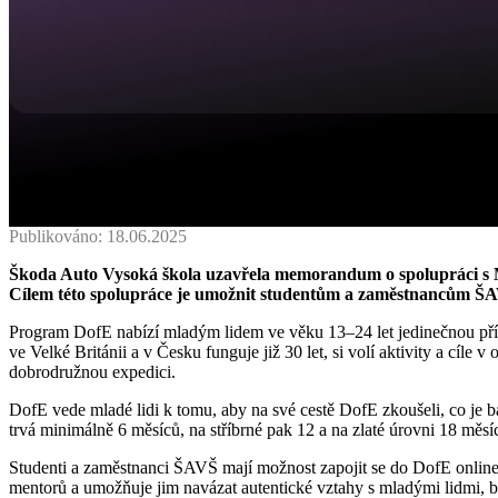
Publikováno: 18.06.2025
Škoda Auto Vysoká škola uzavřela memorandum o spolupráci s 
Cílem této spolupráce je umožnit studentům a zaměstnancům ŠA
Program DofE nabízí mladým lidem ve věku 13–24 let jedinečnou příle
ve Velké Británii a v Česku funguje již 30 let, si volí aktivity a cíle
dobrodružnou expedici.
DofE vede mladé lidi k tomu, aby na své cestě DofE zkoušeli, co je bav
trvá minimálně 6 měsíců, na stříbrné pak 12 a na zlaté úrovni 18 měs
Studenti a zaměstnanci ŠAVŠ mají možnost zapojit se do DofE online j
mentorů a umožňuje jim navázat autentické vztahy s mladými lidmi, být