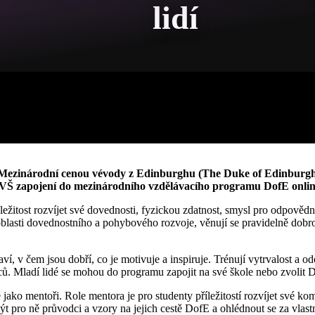
lidí
Mezinárodní cenou vévody z Edinburghu (The Duke of Edinburgh’
VŠ zapojení do mezinárodního vzdělávacího programu DofE online
žitost rozvíjet své dovednosti, fyzickou zdatnost, smysl pro odpověd
 v oblasti dovednostního a pohybového rozvoje, věnují se pravidelně dobr
í, v čem jsou dobří, co je motivuje a inspiruje. Trénují vytrvalost a o
íců. Mladí lidé se mohou do programu zapojit na své škole nebo zvolit 
ako mentoři. Role mentora je pro studenty příležitostí rozvíjet své k
 pro ně průvodci a vzory na jejich cestě DofE a ohlédnout se za vlastn