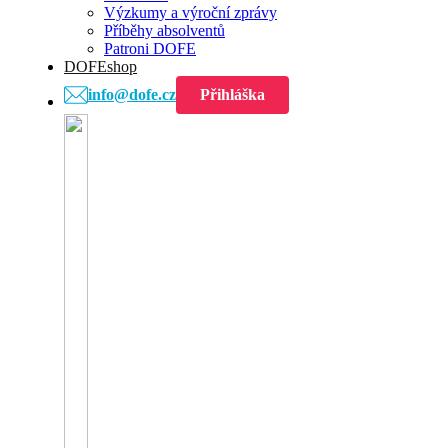
Výzkumy a výroční zprávy
Příběhy absolventů
Patroni DOFE
DOFEshop
info@dofe.cz
Přihláška