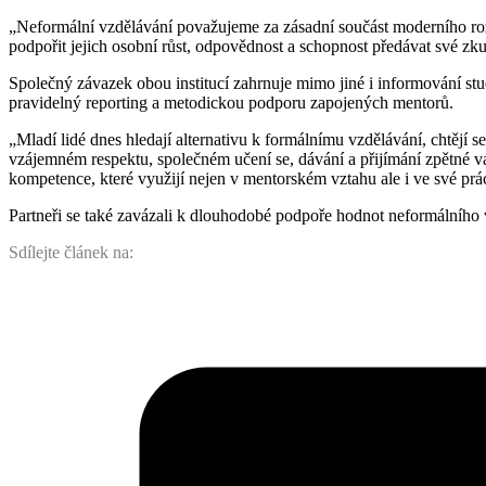
„Neformální vzdělávání považujeme za zásadní součást moderního ro
podpořit jejich osobní růst, odpovědnost a schopnost předávat své zk
Společný závazek obou institucí zahrnuje mimo jiné i informování 
pravidelný reporting a metodickou podporu zapojených mentorů.
„Mladí lidé dnes hledají alternativu k formálnímu vzdělávání, chtějí 
vzájemném respektu, společném učení se, dávání a přijímání zpětné va
kompetence, které využijí nejen v mentorském vztahu ale i ve své prác
Partneři se také zavázali k dlouhodobé podpoře hodnot neformálního
Sdílejte článek na: