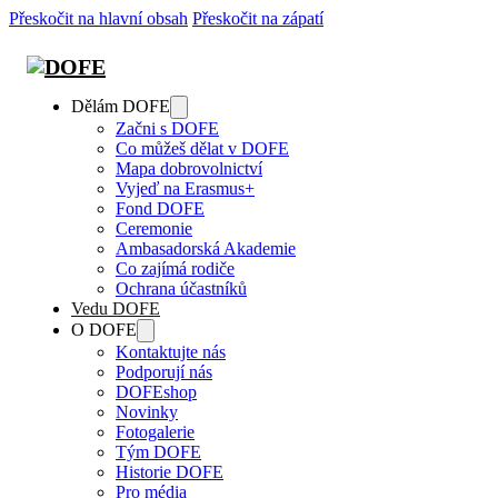
Přeskočit na hlavní obsah
Přeskočit na zápatí
Dělám DOFE
Začni s DOFE
Co můžeš dělat v DOFE
Mapa dobrovolnictví
Vyjeď na Erasmus+
Fond DOFE
Ceremonie
Ambasadorská Akademie
Co zajímá rodiče
Ochrana účastníků
Vedu DOFE
O DOFE
Kontaktujte nás
Podporují nás
DOFEshop
Novinky
Fotogalerie
Tým DOFE
Historie DOFE
Pro média