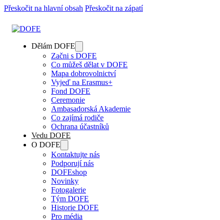
Přeskočit na hlavní obsah
Přeskočit na zápatí
Dělám DOFE
Začni s DOFE
Co můžeš dělat v DOFE
Mapa dobrovolnictví
Vyjeď na Erasmus+
Fond DOFE
Ceremonie
Ambasadorská Akademie
Co zajímá rodiče
Ochrana účastníků
Vedu DOFE
O DOFE
Kontaktujte nás
Podporují nás
DOFEshop
Novinky
Fotogalerie
Tým DOFE
Historie DOFE
Pro média