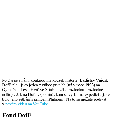
Pojďte se s námi kouknout na kousek historie.
Ladislav Vajdík
DofE plnil jako jeden z vůbec prvních (
už v roce 1995
) na
Gymnáziu Lesní čtvrť ve Zlíně a svého rozhodnutí rozhodně
nelituje. Jak na Dofe vzpomíná, kam se vydali na expedici a jaké
bylo jeho setkání s princem Philipem? Na to se můžete podívat
v
novém videu na YouTube
.
Fond DofE