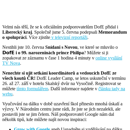
Velmi nás těší, že se k oficiálním podporovatelům DofE přidal i
Liberecký kraj
. Společně jsme 5. června podepsali
Memorandum
o spolupráci
. Více zjistíte
v televizní reportáži
.
Nestihli jste 10. června
Snídani s Novou
, ve které se mluvilo o
𝗗𝗼𝗳𝗘
i o 99. narozeninách prince Philipa
? Můžete si ji
zopakovat ze záznamu v čase 1 hodina 4 minuty v
online vysílání
TV Nova
.
Nenechte si ujít setkání koordinátorů a vedoucích DofE ze
všech koutů ČR!
DofE Leader Camp, se letos uskuteční v termínu
26. až 27. září v hotelu Skalský dvůr na Vysočině. Registrovat se
můžete
tímto formulářem
. Další informace najdete v
článku tady na
webu
.
Vyučování na dálku v době uzavření škol přineslo mnohá úskalí a
výzvy. V Národním centru jsme rádi, že jste se jich nezalekli, ale
postavili jste se jim čelem. Náš podporovatel Google nám dal
několik tipů, kde můžete najít novou inspiraci:
Grow with Google
aneb Usnadněte si vzdělávání na dálku.