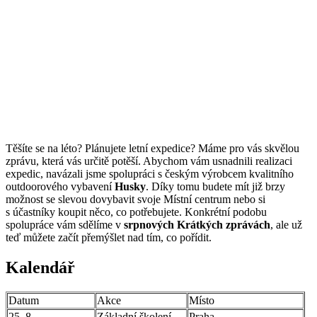
Těšíte se na léto? Plánujete letní expedice? Máme pro vás skvělou
zprávu, která vás určitě potěší. Abychom vám usnadnili realizaci
expedic, navázali jsme spolupráci s českým výrobcem kvalitního
outdoorového vybavení
Husky
. Díky tomu budete mít již brzy
možnost se slevou dovybavit svoje Místní centrum nebo si
s účastníky koupit něco, co potřebujete. Konkrétní podobu
spolupráce vám sdělíme v
srpnových Krátkých zprávách
, ale už
teď můžete začít přemýšlet nad tím, co pořídit.
Kalendář
Datum
Akce
Místo
25. 8.
Základní školení
Praha