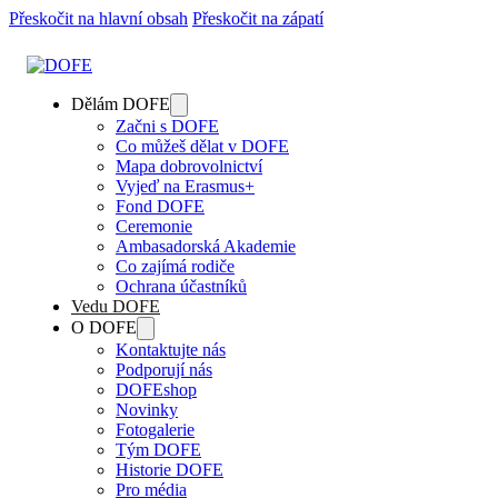
Přeskočit na hlavní obsah
Přeskočit na zápatí
Dělám DOFE
Začni s DOFE
Co můžeš dělat v DOFE
Mapa dobrovolnictví
Vyjeď na Erasmus+
Fond DOFE
Ceremonie
Ambasadorská Akademie
Co zajímá rodiče
Ochrana účastníků
Vedu DOFE
O DOFE
Kontaktujte nás
Podporují nás
DOFEshop
Novinky
Fotogalerie
Tým DOFE
Historie DOFE
Pro média