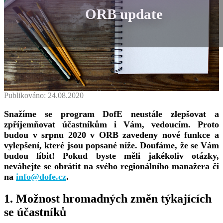
ORB update
Publikováno: 24.08.2020
Snažíme se program DofE neustále zlepšovat a
zpříjemňovat účastníkům i Vám, vedoucím. Proto
budou v srpnu 2020 v ORB zavedeny nové funkce a
vylepšení, které jsou popsané níže. Doufáme, že se Vám
budou líbit! Pokud byste měli jakékoliv otázky,
neváhejte se obrátit na svého regionálního manažera či
na
info@dofe.cz
.
1. Možnost hromadných změn týkajících
se účastníků