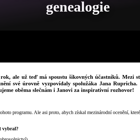
genealogie
rok, ale už teď má spoustu šikovných účastníků. Mezi st
lnění své úrovně vyzpovídaly spolužáka Jana Rupricha.
kujeme oběma slečnám i Janovi za inspirativní rozhovor!
hoto programu. Ale asi proto, abych získal mezinárodní ocenění, které
rt vybral?
dobrovolnictví).