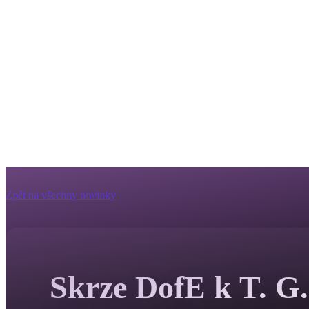
Zpět na všechny novinky
Skrze DofE k T. G.