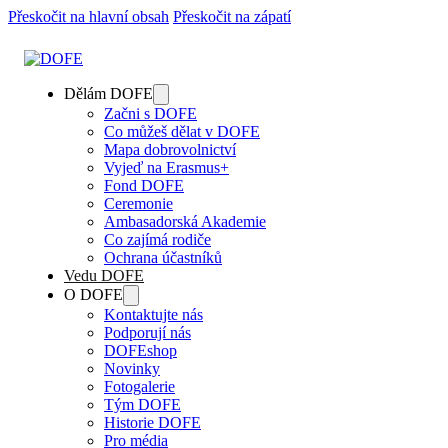
Přeskočit na hlavní obsah
Přeskočit na zápatí
Dělám DOFE
Začni s DOFE
Co můžeš dělat v DOFE
Mapa dobrovolnictví
Vyjeď na Erasmus+
Fond DOFE
Ceremonie
Ambasadorská Akademie
Co zajímá rodiče
Ochrana účastníků
Vedu DOFE
O DOFE
Kontaktujte nás
Podporují nás
DOFEshop
Novinky
Fotogalerie
Tým DOFE
Historie DOFE
Pro média