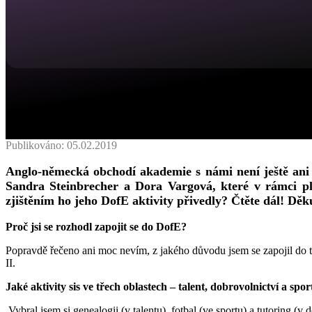
Publikováno: 05.02.2019
Anglo-německá obchodí akademie s námi není ještě ani 
Sandra Steinbrecher a Dora Vargová, které v rámci p
zjištěním ho jeho DofE aktivity přivedly? Čtěte dál! Dě
Proč jsi se rozhodl zapojit se do DofE?
Popravdě řečeno ani moc nevím, z jakého důvodu jsem se zapojil do to
II.
Jaké aktivity sis ve třech oblastech – talent, dobrovolnictví a spo
Vybral jsem si genealogii (v talentu), fotbal (ve sportu) a tutoring (v 