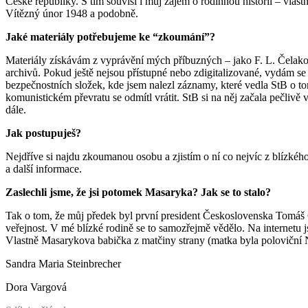
České republiky. S tím souvisí i můj zájem o rodinnou historii – vla
Vítězný únor 1948 a podobně.
Jaké materiály potřebujeme ke “zkoumání”?
Materiály získávám z vyprávění mých příbuzných – jako F. L. Čelakov
archivů. Pokud ještě nejsou přístupné nebo zdigitalizované, vydám s
bezpečnostních složek, kde jsem nalezl záznamy, které vedla StB o t
komunistickém převratu se odmítl vrátit. StB si na něj začala pečlivě 
dále.
Jak postupuješ?
Nejdříve si najdu zkoumanou osobu a zjistím o ní co nejvíc z blízkého
a další informace.
Zaslechli jsme, že jsi potomek Masaryka? Jak se to stalo?
Tak o tom, že můj předek byl první president Československa Tomáš 
veřejnost. V mé blízké rodině se to samozřejmě vědělo. Na internetu
Vlastně Masarykova babička z matčiny strany (matka byla poloviční N
Sandra Maria Steinbrecher
Dora Vargová