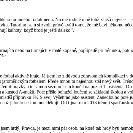
hlého rodinného rodokmenu. Na mé rodině mně totiž záleží nejvíce – jedn
ravku. Tutoring jsem si zvolil právě kvůli tomu, že mě baví někomu n
ují kalhoty, když brod je ještě daleko’’.
rnajích nebo na turnajích v malé kopané, popřípadě při tréninku, pokud 
ěže.
ále fotbal aktivně hraje. Já jsem ho z důvodu zdravotních komplikací v d
í s jaroměřickým fotbalem. Přede mnou tu najednou stál nový svět. Tréno
u předpřípravky a tu samou sezónu jsem končil na pozici 1. asistenta. D
ýmu a kustod A-mužů. Poté přišlo bohužel loučení se základní školou a 
 mladší přípravku FK Slavoj Vyšehrad jako asistent. Zanedlouho poté j
což jí touto cestou moc děkuji! Od října roku 2018 trénuji sparťansko
jsem hrdý. Pravda, je mezi nimi pár osob, na které tak hrdý býti nemo