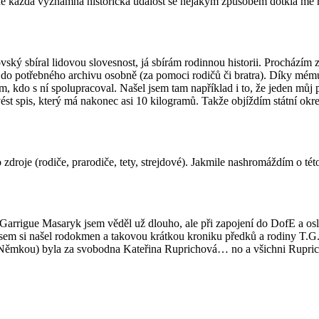
stně každá významná historická událost se nějakým způsobem dotkla mé 
ský sbíral lidovou slovesnost, já sbírám rodinnou historii. Procházím
e do potřebného archivu osobně (za pomoci rodičů či bratra). Díky mém
om, kdo s ní spolupracoval. Našel jsem tam například i to, že jeden m
vést spis, který má nakonec asi 10 kilogramů. Takže objíždím státní okr
 zdroje (rodiče, prarodiče, tety, strejdové). Jakmile nashromáždím o té
Garrigue Masaryk jsem věděl už dlouho, ale při zapojení do DofE a os
 jsem si našel rodokmen a takovou krátkou kroniku předků a rodiny T.G
ěmkou) byla za svobodna Kateřina Ruprichová… no a všichni Ruprichové