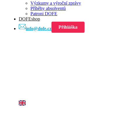
Výzkumy a výroční zprávy
Příběhy absolventů
Patroni DOFE
DOFEshop
Přihláška
info@dofe.cz