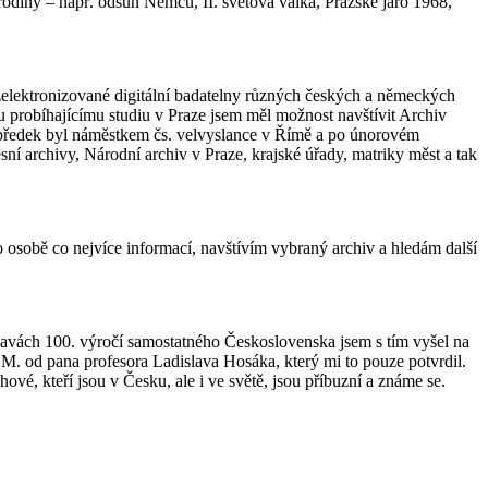
rodiny – např. odsun Němců, II. světová válka, Pražské jaro 1968,
 zelektronizované digitální badatelny různých českých a německých
u probíhajícímu studiu v Praze jsem měl možnost navštívit Archiv
ůj předek byl náměstkem čs. velvyslance v Římě a po únorovém
esní archivy, Národní archiv v Praze, krajské úřady, matriky měst a tak
to osobě co nejvíce informací, navštívím vybraný archiv a hledám další
lavách 100. výročí samostatného Československa jsem s tím vyšel na
.M. od pana profesora Ladislava Hosáka, který mi to pouze potvrdil.
, kteří jsou v Česku, ale i ve světě, jsou příbuzní a známe se.