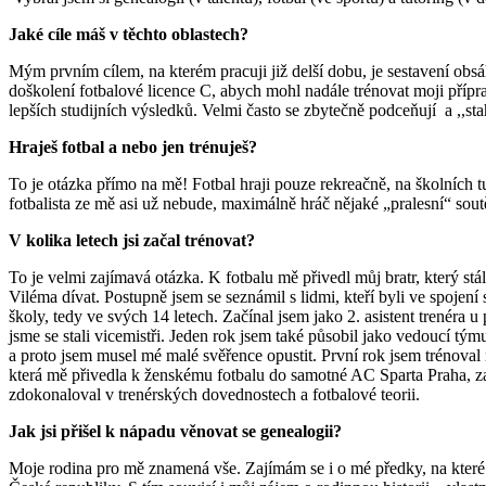
Jaké cíle máš v těchto oblastech?
Mým prvním cílem, na kterém pracuji již delší dobu, je sestavení obsá
doškolení fotbalové licence C, abych mohl nadále trénovat moji příp
lepších studijních výsledků. Velmi často se zbytečně podceňují a ,,stah
Hraješ fotbal a nebo jen trénuješ?
To je otázka přímo na mě! Fotbal hraji pouze rekreačně, na školních tu
fotbalista ze mě asi už nebude, maximálně hráč nějaké „pralesní“ sout
V kolika letech jsi začal trénovat?
To je velmi zajímavá otázka. K fotbalu mě přivedl můj bratr, který st
Viléma dívat. Postupně jsem se seznámil s lidmi, kteří byli ve spojen
školy, tedy ve svých 14 letech. Začínal jsem jako 2. asistent trenéra 
jsme se stali vicemistři. Jeden rok jsem také působil jako vedoucí t
a proto jsem musel mé malé svěřence opustit. První rok jsem trénoval
která mě přivedla k ženskému fotbalu do samotné AC Sparta Praha, za 
zdokonaloval v trenérských dovednostech a fotbalové teorii.
Jak jsi přišel k nápadu věnovat se genealogii?
Moje rodina pro mě znamená vše. Zajímám se i o mé předky, na které 