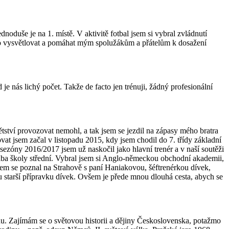
oduše je na 1. místě. V aktivitě fotbal jsem si vybral zvládnutí
ěco vysvětlovat a pomáhat mým spolužákům a přátelům k dosažení
je nás lichý počet. Takže de facto jen trénuji, žádný profesionální
ětství provozovat nemohl, a tak jsem se jezdil na zápasy mého bratra
vat jsem začal v listopadu 2015, kdy jsem chodil do 7. třídy základní
o sezóny 2016/2017 jsem už naskočil jako hlavní trenér a v naší soutěži
volba školy střední. Vybral jsem si Anglo-německou obchodní akademii,
sem se poznal na Strahově s paní Haniakovou, šéftrenérkou dívek,
u starší přípravku dívek. Ovšem je přede mnou dlouhá cesta, abych se
hu. Zajímám se o světovou historii a dějiny Československa, potažmo