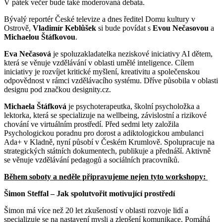
V pátek večer bude také moderovaná debata.
Bývalý reportér České televize a dnes ředitel Domu kultury v
Ostrově,
Vladimír Keblůšek
si bude povídat s
Evou Nečasovou
a
Michaelou Štáfkovou
.
Eva Nečasová
je spoluzakladatelka neziskové iniciativy AI dětem,
která se věnuje vzdělávání v oblasti umělé inteligence. Cílem
iniciativy je rozvíjet kritické myšlení, kreativitu a společenskou
odpovědnost v rámci vzdělávacího systému. Dříve působila v oblasti
designu pod značkou designity.cz.
Michaela Štáfková
je psychoterapeutka, školní psycholožka a
lektorka, která se specializuje na wellbeing, závislostní a rizikové
chování ve virtuálním prostředí. Před sedmi lety založila
Psychologickou poradnu pro dorost a adiktologickou ambulanci
Ada+ v Kladně, nyní působí v Českém Krumlově. Spolupracuje na
strategických státních dokumentech, publikuje a přednáší. Aktivně
se věnuje vzdělávání pedagogů a sociálních pracovníků.
Během soboty a neděle připravujeme nejen tyto workshopy:
Šimon Steffal – Jak spolutvořit motivující prostředí
Šimon má více než 20 let zkušeností v oblasti rozvoje lidí a
specializuje se na nastavení mysli a zlepšení komunikace. Pomáhá