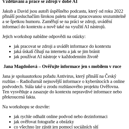
Vzdělávání a práce se zdroji v době AI
Jakub a David jsou autoři úspěšného podcastu, který od roku 2022
přináší posluchačům širokou paletu témat zpracovanou srozumitelně
a se špetkou humoru. Zaměřují se na práci se zdroji, uvádění
informací do kontextu a nově také na využití AI nástrojů.
Jejich workshop nabídne odpovědi na otázky:
jak pracovat se zdroji a uvádět informace do kontextu
jaká úskalí číhají na internetu a jak se jim bránit
jak používat AI nástroje v každodenním životě
Jana Magdoňová – Ověřujte informace jen s mobilem v ruce
Jana je spoluautorkou pořadu Antivirus, který přináší na Český
rozhlas – Radiožurnál nejnovější informace o kyberútocích a online
podvodech. Stála také u zrodu rozhlasového projektu Ověřovna.
Ten vysvětluje a zasazuje do kontextu nepravdivé informace nebo
překroucená fakta.
Na workshopu se dozvíte:
jak rychle odhalit online podvod nebo dezinformaci
jak ověřovat fotografie a obrázky
co všechno lze zjistit jen pomocí sociálních sítí