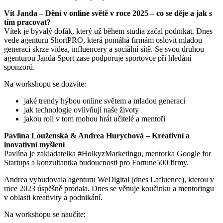
Vít Janda – Dění v online světě v roce 2025 – co se děje a jak s
tím pracovat?
Vítek je bývalý dofák, který už během studia začal podnikat. Dnes
vede agenturu ShortPRO, která pomáhá firmám oslovit mladou
generaci skrze videa, influencery a sociální sítě. Se svou druhou
agenturou
Janda Sport
zase podporuje sportovce při hledání
sponzorů.
Na workshopu se dozvíte:
jaké trendy hýbou online světem a mladou generací
jak technologie ovlivňují naše životy
jakou roli v tom mohou hrát učitelé a mentoři
Pavlína Louženská & Andrea Hurychová – Kreativní a
inovativní myšlení
Pavlína je zakladatelka
#HolkyzMarketingu
, mentorka Google for
Startups a konzultantka budoucnosti pro Fortune500 firmy.
Andrea vybudovala agenturu WeDigital (dnes Lafluence), kterou v
roce 2023 úspěšně prodala. Dnes se věnuje koučinku a mentoringu
v oblasti kreativity a podnikání.
Na workshopu se naučíte: