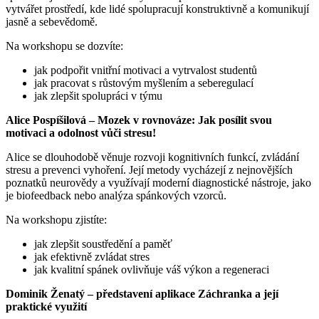
vytvářet prostředí, kde lidé spolupracují konstruktivně a komunikují
jasně a sebevědomě.
Na workshopu se dozvíte:
jak podpořit vnitřní motivaci a vytrvalost studentů
jak pracovat s růstovým myšlením a seberegulací
jak zlepšit spolupráci v týmu
Alice Pospíšilová – Mozek v rovnováze: Jak posílit svou
motivaci a odolnost vůči stresu!
Alice se dlouhodobě věnuje rozvoji kognitivních funkcí, zvládání
stresu a prevenci vyhoření. Její metody vycházejí z nejnovějších
poznatků neurovědy a využívají moderní diagnostické nástroje, jako
je biofeedback nebo analýza spánkových vzorců.
Na workshopu zjistíte:
jak zlepšit soustředění a paměť
jak efektivně zvládat stres
jak kvalitní spánek ovlivňuje váš výkon a regeneraci
Dominik Ženatý – představení aplikace Záchranka a její
praktické využití