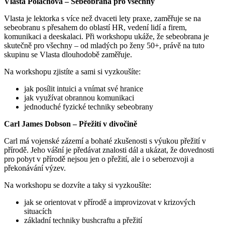
Vlasta Poláchová – Sebeobrana pro všechny
Vlasta je lektorka s více než dvaceti lety praxe, zaměřuje se na
sebeobranu s přesahem do oblastí HR, vedení lidí a firem,
komunikaci a deeskalaci. Při workshopu ukáže, že sebeobrana je
skutečně pro všechny – od mladých po ženy 50+, právě na tuto
skupinu se Vlasta dlouhodobě zaměřuje.
Na workshopu zjistíte a sami si vyzkoušíte:
jak posílit intuici a vnímat své hranice
jak využívat obrannou komunikaci
jednoduché fyzické techniky sebeobrany
Carl James Dobson – Přežití v divočině
Carl má vojenské zázemí a bohaté zkušenosti s výukou přežití v
přírodě. Jeho vášní je předávat znalosti dál a ukázat, že dovednosti
pro pobyt v přírodě nejsou jen o přežití, ale i o seberozvoji a
překonávání výzev.
Na workshopu se dozvíte a taky si vyzkoušíte:
jak se orientovat v přírodě a improvizovat v krizových
situacích
základní techniky bushcraftu a přežití