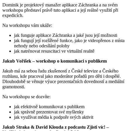
Dominik je projektový manažer aplikace Záchranka a na svém
workshopu představí právě tuto aplikaci a její reálné využití při
expedicích.
Na workshopu vám ukáže:
jak funguje aplikace Záchranka a jaké jsou její možnosti
jak fungují její rozšířené funkce, jako je videopřenos z místa
nehody nebo odesílání polohy
jak natrénovat resuscitaci ve virtuální realitě
Jakub Voříšek – workshop o komunikaci s publikem
Jakub má za sebou řadu zkušeností z České televize a Českého
rozhlasu, kde pracoval jako moderátor pořadů pro děti i dospělé.
Dlouhodobě se věnuje výuce prezentačních dovedností a mediální
gramotnosti.
Na workshopu se dozvíte:
jak efektivně komunikovat s publikem
jak správně prezentovat své myšlenky
jak využívat média k podpoře svých aktivit
Jakub Straka & David Klouda z podcastu Zjisti víc! –