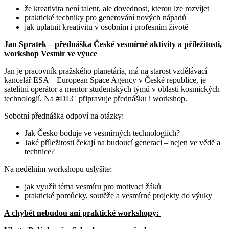
že kreativita není talent, ale dovednost, kterou lze rozvíjet
praktické techniky pro generování nových nápadů
jak uplatnit kreativitu v osobním i profesním životě
Jan Spratek – přednáška České vesmírné aktivity a příležitosti,
workshop Vesmír ve výuce
Jan je pracovník pražského planetária, má na starost vzdělávací
kancelář ESA – European Space Agency v České republice, je
satelitní operátor a mentor studentských týmů v oblasti kosmických
technologií. Na #DLC připravuje přednášku i workshop.
Sobotní přednáška odpoví na otázky:
Jak Česko boduje ve vesmírných technologiích?
Jaké příležitosti čekají na budoucí generaci – nejen ve vědě a
technice?
Na nedělním workshopu uslyšíte:
jak využít téma vesmíru pro motivaci žáků
praktické pomůcky, soutěže a vesmírné projekty do výuky
A chybět nebudou ani praktické workshopy: