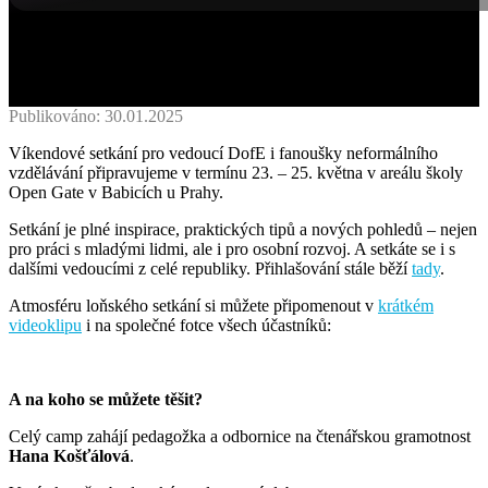
Publikováno: 30.01.2025
Víkendové setkání pro vedoucí DofE i fanoušky neformálního
vzdělávání připravujeme v termínu 23. – 25. května v areálu školy
Open Gate v Babicích u Prahy.
Setkání je plné inspirace, praktických tipů a nových pohledů – nejen
pro práci s mladými lidmi, ale i pro osobní rozvoj. A setkáte se i s
dalšími vedoucími z celé republiky. Přihlašování stále běží
tady
.
Atmosféru loňského setkání si můžete připomenout v
krátkém
videoklipu
i
na společné fotce všech účastníků:
A na koho se můžete těšit?
Celý camp zahájí pedagožka a odbornice na čtenářskou gramotnost
Hana Košťálová
.