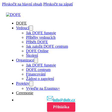
Přeskočit na hlavní obsah
Přeskočit na zápatí
DOFE
Vedoucí
Jak DOFE funguje
Příběhy vedoucích
Příběh DOFE
Jak založit DOFE centrum
DOFE Online
Školení
Organizace
Jak DOFE funguje
DOFE centrum
Financování
Žádost o zapojení
Projekty
Vyjeďte na Erasmus+
Ceremonie
info@dofe.cz
Přihláška