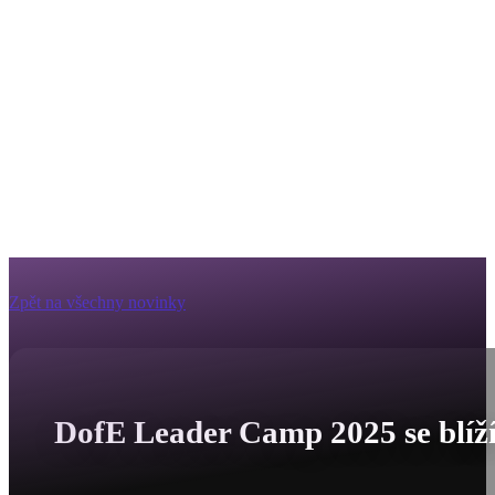
Zpět na všechny novinky
DofE Leader Camp 2025 se blíž