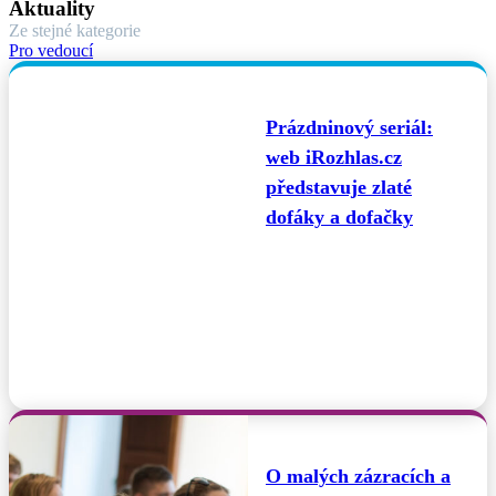
Aktuality
Ze stejné kategorie
Pro vedoucí
Prázdninový seriál:
web iRozhlas.cz
představuje zlaté
dofáky a dofačky
O malých zázracích a